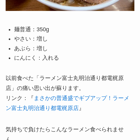
麺普通：350g
やさい：増し
あぶら：増し
にんにく：入れる
以前食べた「ラーメン富士丸明治通り都電梶原
店」の痛い思い出が蘇ります。
リンク：『
まさかの普通盛でギブアップ！ラーメ
ン富士丸明治通り都電梶原店
』
気持ちで負けたらこんなラーメン食べられませ
ん。