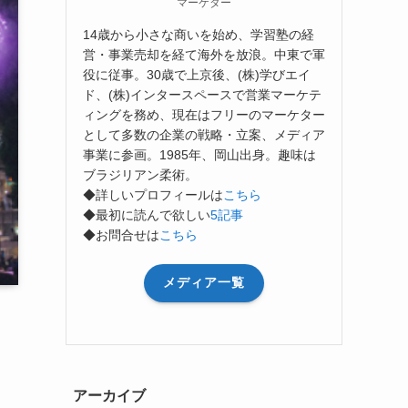
マーケター
14歳から小さな商いを始め、学習塾の経
営・事業売却を経て海外を放浪。中東で軍
役に従事。30歳で上京後、(株)学びエイ
ド、(株)インタースペースで営業マーケテ
ィングを務め、現在はフリーのマーケター
として多数の企業の戦略・立案、メディア
事業に参画。1985年、岡山出身。趣味は
ブラジリアン柔術。
◆詳しいプロフィールは
こちら
◆最初に読んで欲しい
5記事
◆お問合せは
こちら
メディア一覧
アーカイブ