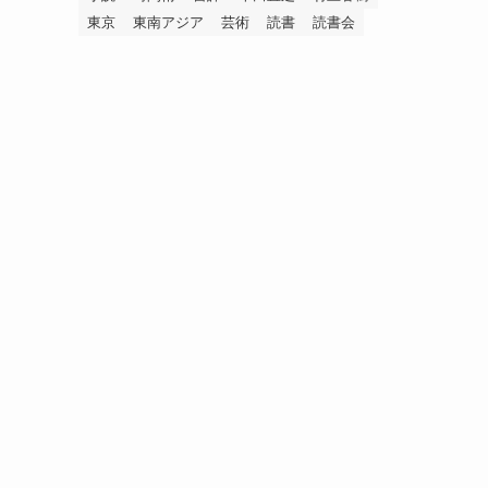
東京
東南アジア
芸術
読書
読書会