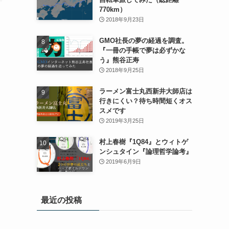
770km）
2018年9月23日
GMO社長の夢の経過を調査。
『一冊の手帳で夢は必ずかな
う』熊谷正寿
2018年9月25日
ラーメン富士丸西新井大師店は
行きにくい？待ち時間短くオス
スメです
2019年3月25日
村上春樹『1Q84』とウィトゲ
ンシュタイン『論理哲学論考』
2019年6月9日
最近の投稿