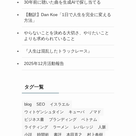
30年前に聴いた曲を生成AIで探し当てる
【翻訳】Dan Koe「1日で人生を完全に変える
方法」
やらないことを決める大切さ、やりたいこと
よりも求められていること
『人生は混乱したトラックレース』
2025年12月活動報告
あ
タグ一覧
blog
SEO
イスラエル
ウィトゲンシュタイン
キューバ
ノマド
ビジネス書
ブランディング
ベトナム
ライティング
ラーメン
レバレッジ
人脈
小説
時間術
書評
本田直之
村上春樹