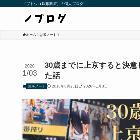
ノブトウ（延藤素康）の個人ブログ
ホーム
思考ノート
30歳までに上京すると決意
2026
1/03
た話
2018年8月23日
2026年1月3日
思考ノート