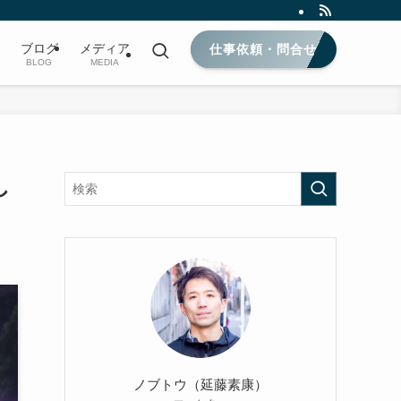
ブログ
メディア
仕事依頼・問合せ
BLOG
MEDIA
し
ノブトウ（延藤素康）