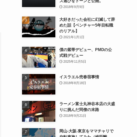
ズ選びをドーンと公開。
2018年9月9日
大好きだった会社に幻滅して辞
めた話【ベンチャー5年目転職
のリアル】
2021年1月1日
僕の紫帯デビュー、PMDの公
式戦デビュー
2025年11月5日
イスラエル売春宿事情
2018年8月18日
ラーメン富士丸神谷本店の大盛
りに挑んだ同僚の末路
2018年9月21日
岡山-大阪-東京をママチャリで
自転車旅してみた（総距離